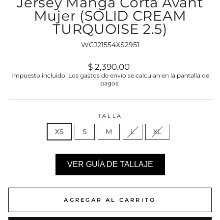
Jersey Manga Corta Avant
Mujer (SOLID CREAM
TURQUOISE 2.5)
WCJ21554XS2951
Precio
$ 2,390.00
habitual
Impuesto incluido. Los
gastos de envío
se calculan en la pantalla de
pagos.
TALLA
XS
S
M
L
XL
VER GUÍA DE TALLAJE
AGREGAR AL CARRITO